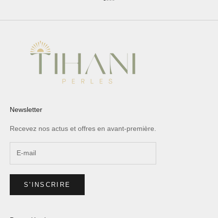
Aller à l'élément 1
Aller à l'élément 2
Aller à l'élément 3
Aller à l'élément 4
Newsletter
Recevez nos actus et offres en avant-première.
S'INSCRIRE