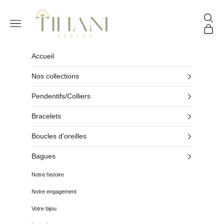
Passer au contenu
Tihani Perles
Reche
Menu
Panier
Accueil
Nos collections
Pendentifs/Colliers
Bracelets
Boucles d’oreilles
Bagues
Notre histoire
Notre engagement
Votre bijou