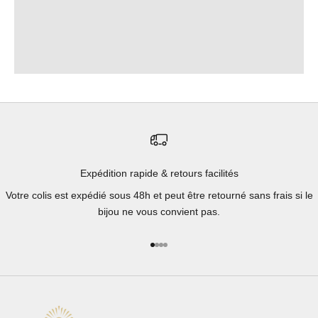
MANA (LA FORCE SACRÉE)
imparfaites.
NATURA (LA NATURE)
Expédition rapide & retours facilités
Votre colis est expédié sous 48h et peut être retourné sans frais si le
bijou ne vous convient pas.
Aller à l'élément 1
Aller à l'élément 2
Aller à l'élément 3
Aller à l'élément 4