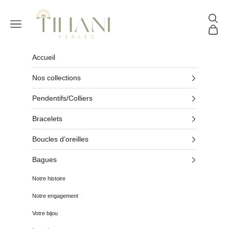
Passer au contenu
Tihani Perles
Reche
Menu
Panier
Accueil
Nos collections
Pendentifs/Colliers
Bracelets
Boucles d’oreilles
Bagues
Notre histoire
Notre engagement
Votre bijou