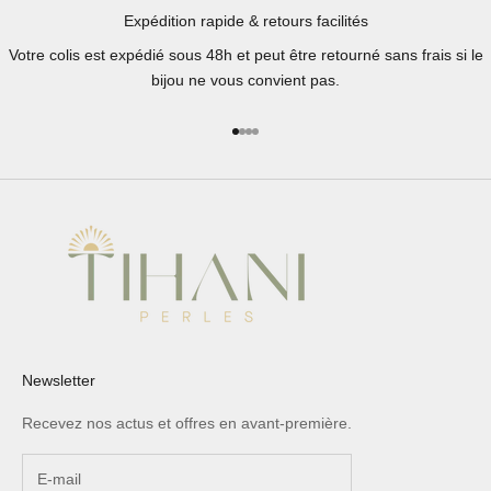
Expédition rapide & retours facilités
Votre colis est expédié sous 48h et peut être retourné sans frais si le
bijou ne vous convient pas.
Aller à l'élément 1
Aller à l'élément 2
Aller à l'élément 3
Aller à l'élément 4
Newsletter
Recevez nos actus et offres en avant-première.