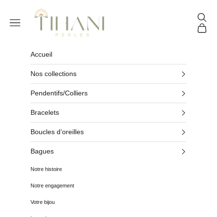
Passer au contenu
Tihani Perles
Reche
Menu
Panier
Accueil
Nos collections
Pendentifs/Colliers
Bracelets
Boucles d’oreilles
Bagues
Notre histoire
Notre engagement
Votre bijou