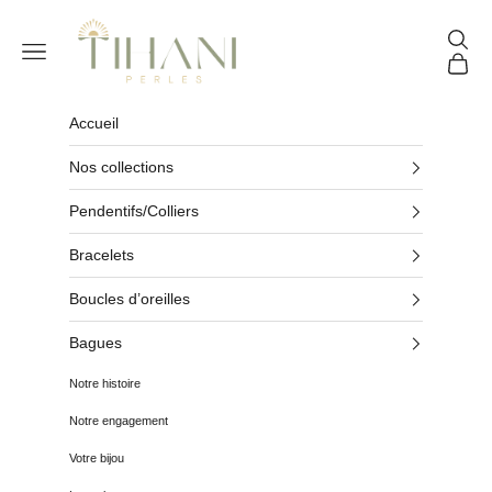
Passer au contenu
Tihani Perles
Reche
Menu
Panier
Accueil
Nos collections
Pendentifs/Colliers
Bracelets
Boucles d’oreilles
Bagues
Notre histoire
Notre engagement
Votre bijou