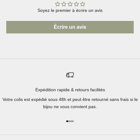
Soyez le premier à écrire un avis
Écrire un avis
Expédition rapide & retours facilités
Votre colis est expédié sous 48h et peut être retourné sans frais si le
bijou ne vous convient pas.
Aller à l'élément 1
Aller à l'élément 2
Aller à l'élément 3
Aller à l'élément 4