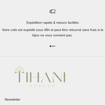
Expédition rapide & retours facilités
Votre colis est expédié sous 48h et peut être retourné sans frais si le
bijou ne vous convient pas.
Aller à l'élément 1
Aller à l'élément 2
Aller à l'élément 3
Aller à l'élément 4
Newsletter