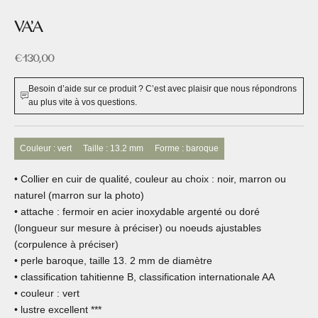
VA'A
Prix de vente
€130,00
Besoin d’aide sur ce produit ? C’est avec plaisir que nous répondrons
au plus vite à vos questions.
Couleur : vert
Taille : 13.2 mm
Forme : baroque
• Collier en cuir de qualité, couleur au choix : noir, marron ou
naturel (marron sur la photo)
• attache : fermoir en acier inoxydable argenté ou doré
(longueur sur mesure à préciser) ou noeuds ajustables
(corpulence à préciser)
• perle baroque, taille 13. 2 mm de diamètre
• classification tahitienne B, classification internationale AA
• couleur : vert
• lustre excellent ***