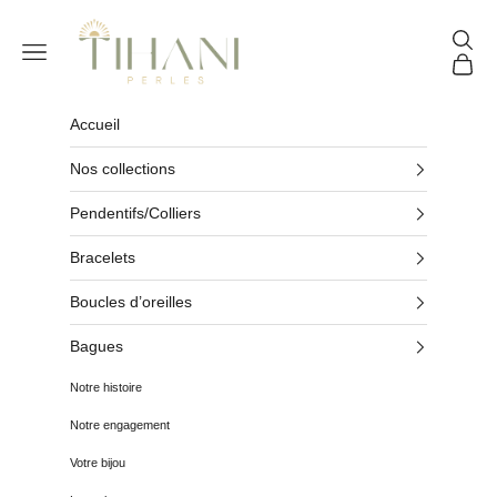
Passer au contenu
Tihani Perles
Reche
Menu
Panier
Accueil
Nos collections
Pendentifs/Colliers
Bracelets
Boucles d’oreilles
Bagues
Notre histoire
Notre engagement
Votre bijou