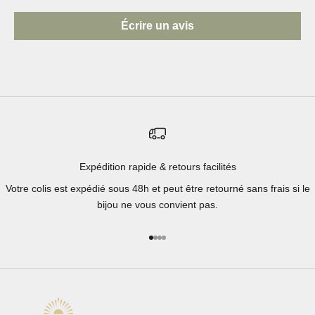
Écrire un avis
Expédition rapide & retours facilités
Votre colis est expédié sous 48h et peut être retourné sans frais si le
bijou ne vous convient pas.
Aller à l'élément 1
Aller à l'élément 2
Aller à l'élément 3
Aller à l'élément 4