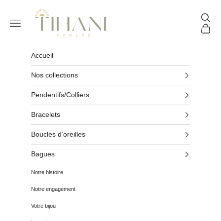
Passer au contenu
Tihani Perles
Reche
Menu
Panier
Accueil
Nos collections
Pendentifs/Colliers
Bracelets
Boucles d’oreilles
Bagues
Notre histoire
Notre engagement
Votre bijou