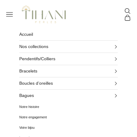
Passer au contenu
Tihani Perles
Reche
Menu
Panier
Accueil
Nos collections
Pendentifs/Colliers
Bracelets
Boucles d’oreilles
Bagues
Notre histoire
Notre engagement
Votre bijou