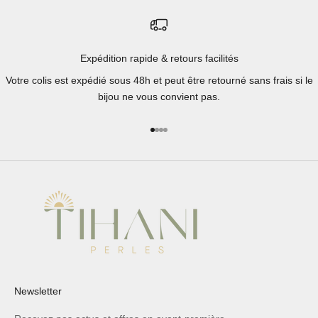
Expédition rapide & retours facilités
Votre colis est expédié sous 48h et peut être retourné sans frais si le
bijou ne vous convient pas.
Aller à l'élément 1
Aller à l'élément 2
Aller à l'élément 3
Aller à l'élément 4
Newsletter