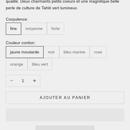
qualité. Deux charmants petits coeurs et une magnifique belle
perle de culture de Tahiti vert lumineux.
Corpulence:
fine
moyenne
forte
Couleur cordon:
jaune moutarde
noir
bleu marine
rose
orange
bleu vert
Diminuer la quantité
Augmenter la quantité
AJOUTER AU PANIER