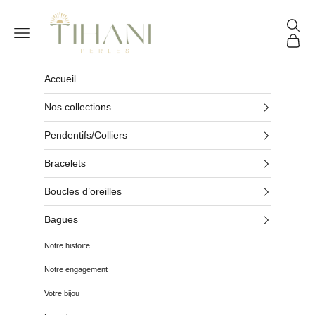
Passer au contenu
Tihani Perles
Reche
Menu
Panier
Accueil
Nos collections
Pendentifs/Colliers
Bracelets
Boucles d’oreilles
Bagues
Notre histoire
Notre engagement
Votre bijou