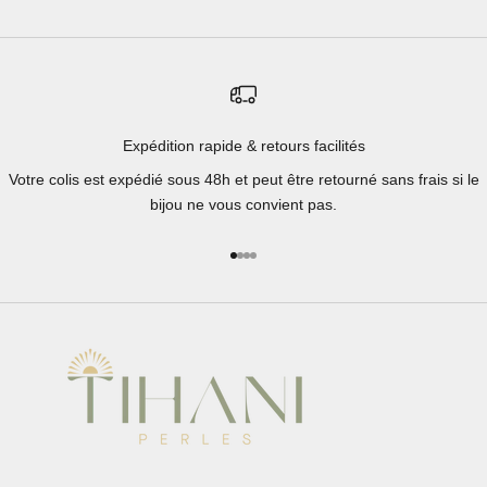
Expédition rapide & retours facilités
Votre colis est expédié sous 48h et peut être retourné sans frais si le
bijou ne vous convient pas.
Aller à l'élément 1
Aller à l'élément 2
Aller à l'élément 3
Aller à l'élément 4