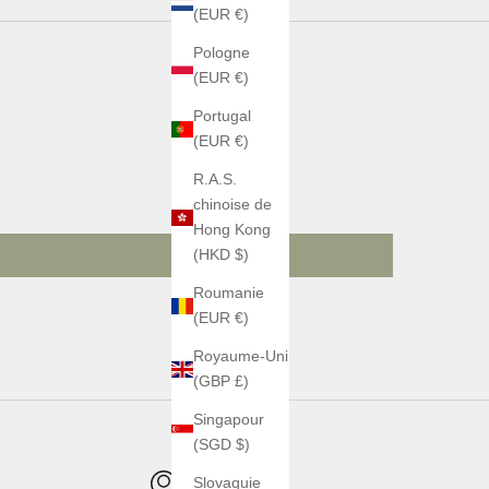
(EUR €)
Pologne
(EUR €)
Portugal
(EUR €)
R.A.S.
chinoise de
Hong Kong
(HKD $)
Roumanie
(EUR €)
Royaume-Uni
(GBP £)
Singapour
(SGD $)
Slovaquie