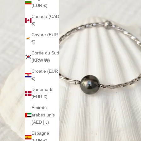
(EUR €)
Canada (CAD
$)
Chypre (EUR
€)
Corée du Sud
(KRW ₩)
Croatie (EUR
€)
Danemark
(EUR €)
Émirats
arabes unis
(AED د.إ)
Espagne
(EUR €)