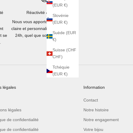
(EUR €)
té
Réactivité & écoute
Slovénie
Nous vous apportons une réponse
(EUR €)
nt
claire et personnalisée en moins de
Suède (EUR
t se
24h, quel que soit votre besoin.
€)
.
Suisse (CHF
CHF)
Tchéquie
(EUR €)
 légales
Information
Contact
ons légales
Notre histoire
ique de confidentialité
Notre engagement
ique de confidentialité
Votre bijou