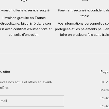
Livraison offerte & service soigné
Paiement sécurisé & confidentiali
totale
Livraison gratuite en France
étropolitaine, bijou livré dans son
Vos informations personnelles so
rin avec certificat d’authenticité et
protégées et les paiements peuven
conseils d’entretien.
faire en plusieurs fois sans frais
sletter
Pages
evez nos actus et offres en avant-
CGV
mière.
Menti
Polit
Polit