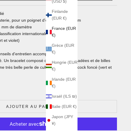
(USD $)
Finlande
dié
(EUR €)
uterie, pour un poignet d'environ 15.5/16 cm
0.4 mm de diamètre
France (EUR
classification internationale AA
€)
t et violet)
Grèce (EUR
€)
 conseils d'entretien accompagnent le bijou
. Un bracelet composé de jolies tiges torsadées et de billes
Hongrie (EUR
ne très belle perle de culture de Tahiti peacock foncé (vert et
€)
Irlande (EUR
antité
€)
Israël (ILS ₪)
Italie (EUR €)
AJOUTER AU PANIER
Japon (JPY
¥)