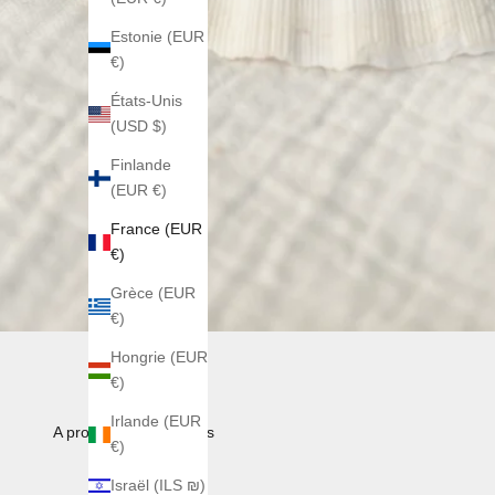
Estonie (EUR
€)
États-Unis
(USD $)
Finlande
(EUR €)
France (EUR
€)
Grèce (EUR
€)
Hongrie (EUR
€)
Irlande (EUR
A propos de nos perles
€)
Israël (ILS ₪)