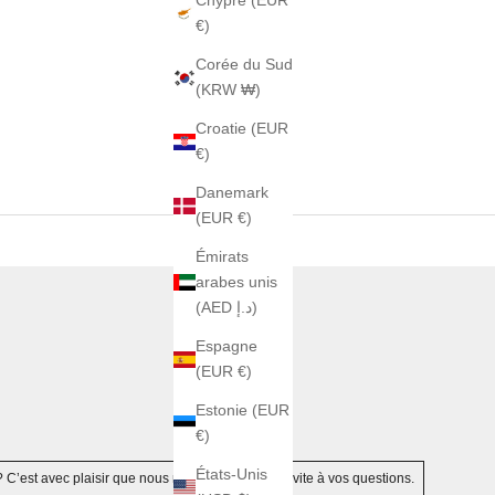
Chypre (EUR
€)
Corée du Sud
(KRW ₩)
Croatie (EUR
€)
Danemark
(EUR €)
Émirats
arabes unis
(AED د.إ)
Espagne
(EUR €)
Estonie (EUR
€)
États-Unis
? C’est avec plaisir que nous répondrons au plus vite à vos questions.