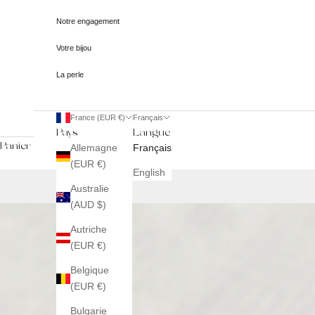
Notre engagement
Votre bijou
La perle
France (EUR €)
Français
Pays
Langue
Panier
Allemagne
Français
(EUR €)
English
Australie
(AUD $)
Autriche
(EUR €)
Belgique
(EUR €)
Bulgarie