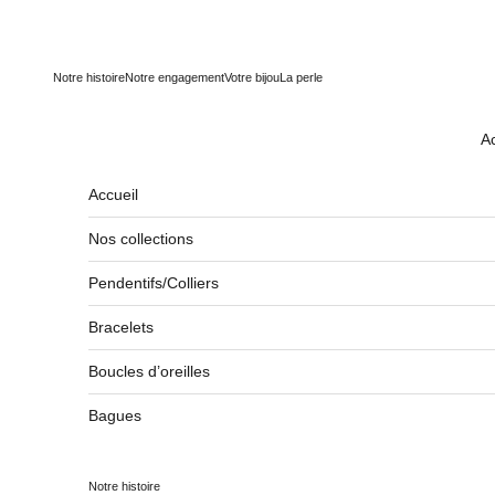
Passer au contenu
Notre histoire
Notre engagement
Votre bijou
La perle
Ac
Accueil
Nos collections
Pendentifs/Colliers
Bracelets
Boucles d’oreilles
Bagues
Notre histoire