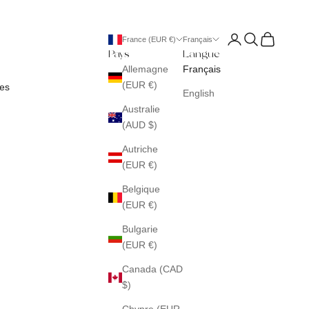
Connexion
Recherche
Panier
France (EUR €)
Français
Pays
Langue
Allemagne
Français
(EUR €)
es
English
Australie
(AUD $)
Autriche
(EUR €)
Belgique
(EUR €)
Bulgarie
(EUR €)
Canada (CAD
$)