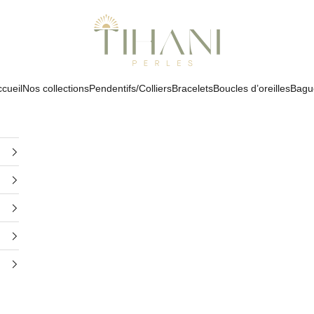
Tihani Perles
cueil
Nos collections
Pendentifs/Colliers
Bracelets
Boucles d’oreilles
Bagu