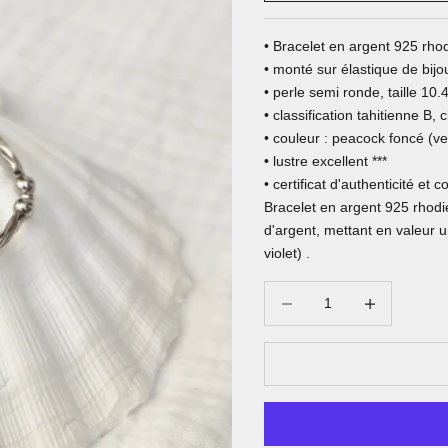
• Bracelet en argent 925 rho
• monté sur élastique de bijo
• perle semi ronde, taille 1
• classification tahitienne B, 
• couleur : peacock foncé (ver
• lustre excellent ***
• certificat d'authenticité et
Bracelet en argent 925 rhodié
d'argent, mettant en valeur u
violet) .
Diminuer la quantité
Augmenter la qu