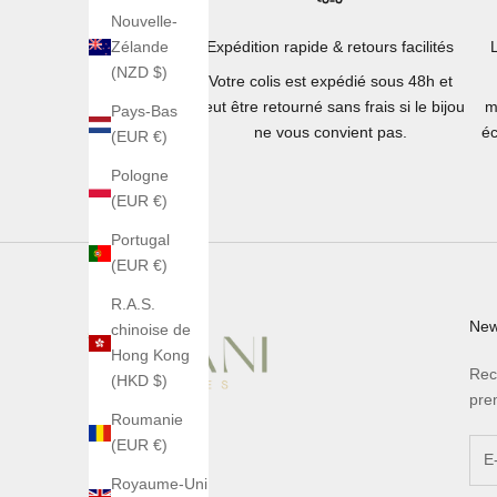
Nouvelle-
Expédition rapide & retours facilités
Zélande
(NZD $)
Votre colis est expédié sous 48h et
peut être retourné sans frais si le bijou
m
Pays-Bas
ne vous convient pas.
éc
(EUR €)
Pologne
(EUR €)
Portugal
(EUR €)
R.A.S.
New
chinoise de
Hong Kong
Rec
(HKD $)
pre
Roumanie
(EUR €)
Royaume-Uni