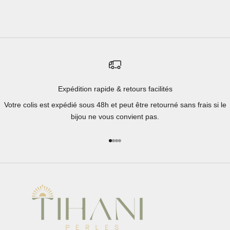
Expédition rapide & retours facilités
Votre colis est expédié sous 48h et peut être retourné sans frais si le
bijou ne vous convient pas.
Aller à l'élément 1
Aller à l'élément 2
Aller à l'élément 3
Aller à l'élément 4