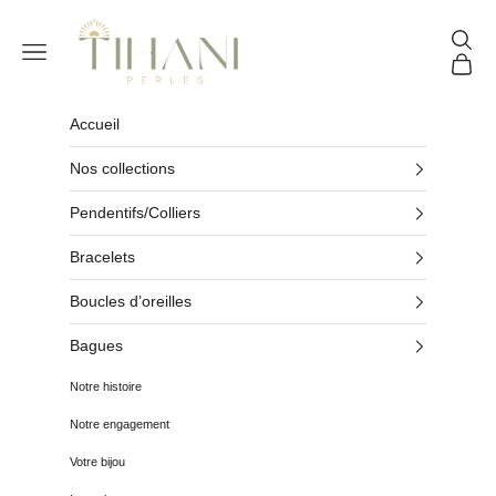
Passer au contenu
Tihani Perles
Reche
Menu
Panier
Accueil
Nos collections
Pendentifs/Colliers
Bracelets
Boucles d’oreilles
Bagues
Notre histoire
Notre engagement
Votre bijou