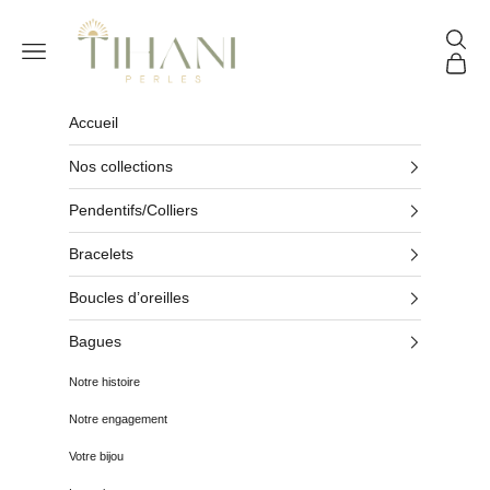
Passer au contenu
Tihani Perles
Reche
Menu
Panier
Accueil
Nos collections
Pendentifs/Colliers
Bracelets
Boucles d’oreilles
Bagues
Notre histoire
Notre engagement
Votre bijou