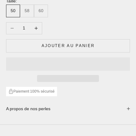
Taille:
50
58
60
Diminuer la quantité
Augmenter la quantité
AJOUTER AU PANIER
Paiement 100% sécurisé
A propos de nos perles