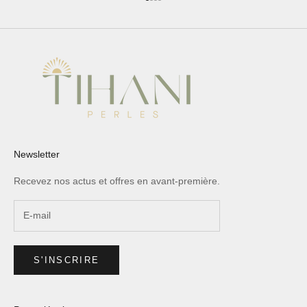
Aller à l'élément 1
Aller à l'élément 2
Aller à l'élément 3
Aller à l'élément 4
Newsletter
Recevez nos actus et offres en avant-première.
S'INSCRIRE