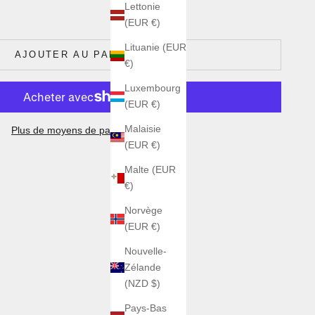
antité
Lettonie
(EUR €)
Lituanie (EUR
AJOUTER AU PANIER
€)
Luxembourg
(EUR €)
Malaisie
Plus de moyens de paiement
(EUR €)
Malte (EUR
€)
Norvège
(EUR €)
Nouvelle-
Zélande
(NZD $)
Pays-Bas