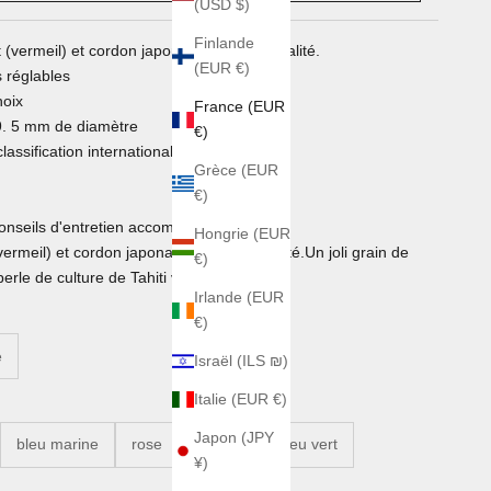
(USD $)
Finlande
 (vermeil) et cordon japonais de haute qualité.
(EUR €)
 réglables
hoix
France (EUR
 9. 5 mm de diamètre
€)
 classification internationale AAA
Grèce (EUR
€)
 conseils d'entretien accompagnent le bijou
Hongrie (EUR
vermeil) et cordon japonais de haute qualité.Un joli grain de
€)
perle de culture de Tahiti vert et rose.
Irlande (EUR
€)
e
Israël (ILS ₪)
Italie (EUR €)
Japon (JPY
bleu marine
rose
orange
bleu vert
¥)