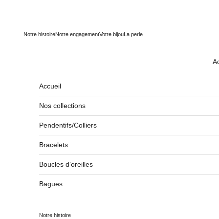
Passer au contenu
Notre histoire
Notre engagement
Votre bijou
La perle
Ac
Accueil
Nos collections
Pendentifs/Colliers
Bracelets
Boucles d’oreilles
Bagues
Notre histoire