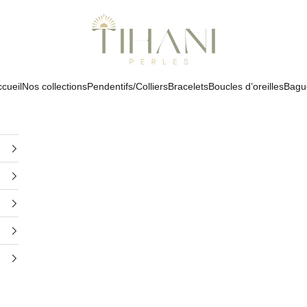
Tihani Perles
cueil
Nos collections
Pendentifs/Colliers
Bracelets
Boucles d’oreilles
Bagu