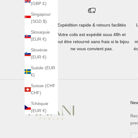
(GBP £)
Singapour
(SGD $)
Expédition rapide & retours facilités
Slovaquie
Votre colis est expédié sous 48h et
(EUR €)
peut être retourné sans frais si le bijou
m
ne vous convient pas.
éc
Slovénie
(EUR €)
Suède (EUR
€)
Suisse (CHF
CHF)
New
Tchéquie
(EUR €)
Rec
pre