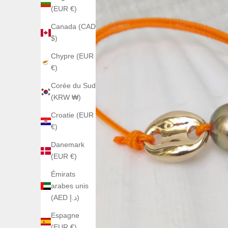
(EUR €)
Canada (CAD
$)
Chypre (EUR
€)
Corée du Sud
(KRW ₩)
Croatie (EUR
€)
Danemark
(EUR €)
Émirats
arabes unis
(AED د.إ)
Espagne
(EUR €)