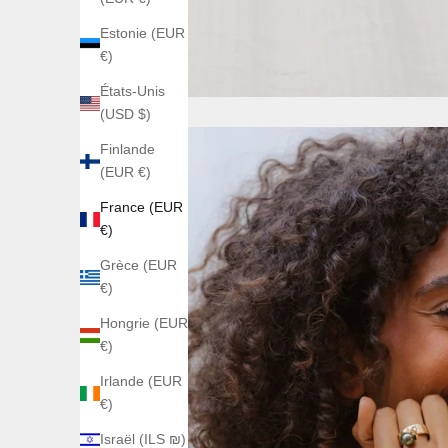
Estonie (EUR
€)
États-Unis
(USD $)
Finlande
(EUR €)
France (EUR
€)
Grèce (EUR
€)
Hongrie (EUR
€)
Irlande (EUR
€)
Israël (ILS ₪)