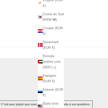
Chypre (EUR
€)
Corée du Sud
(KRW ₩)
Croatie (EUR
€)
Danemark
(EUR €)
Émirats
arabes unis
(AED د.إ)
Espagne
(EUR €)
Estonie (EUR
€)
États-Unis
? C’est avec plaisir que nous répondrons au plus vite à vos questions.