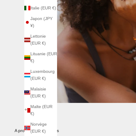
Italie (EUR €)
Japon (JPY
¥)
Lettonie
(EUR €)
Lituanie (EUR
€)
Luxembourg
(EUR €)
Malaisie
(EUR €)
Malte (EUR
€)
Norvège
A propos de nos perles
(EUR €)