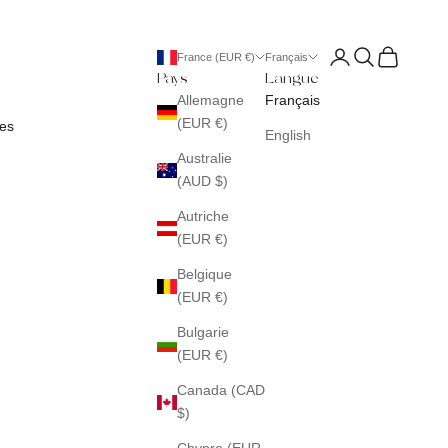
Connexion
Recherche
Panier
France (EUR €)
Français
Pays
Langue
Allemagne
Français
(EUR €)
es
English
Australie
(AUD $)
Autriche
(EUR €)
Belgique
(EUR €)
Bulgarie
(EUR €)
Canada (CAD
$)