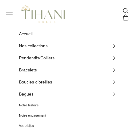
Passer au contenu
Tihani Perles
Reche
Menu
Panier
Accueil
Nos collections
Pendentifs/Colliers
Bracelets
Boucles d’oreilles
Bagues
Notre histoire
Notre engagement
Votre bijou