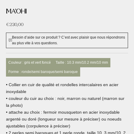
MA'OHI
Prix de vente
€230,00
Besoin d’aide sur ce produit ? C’est avec plaisir que nous répondrons
au plus vite à vos questions.
Couleur : gris et vert foncé
Taille : 10.3 mm/10.2 mm/10 mm
Forme : ronde/semi baroque/semi baroque
• Collier en cuir de qualité et rondelles intercalaires en acier
inoxydable
• couleur du cuir au choix : noir, marron ou naturel (marron sur
la photo)
• attache au choix : fermoir mousqueton en acier inoxydable
argenté ou doré (longueur sur mesure à préciser) ou noeuds
ajustables (corpulence à préciser)
• 2 perles semi baroques et 1 perle ronde, taille 10. 3 mm/10. 2