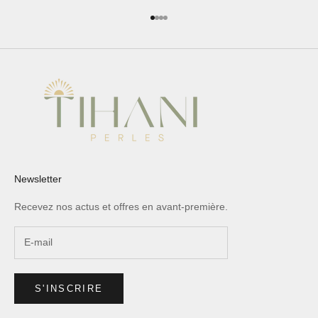
Aller à l'élément 1
Aller à l'élément 2
Aller à l'élément 3
Aller à l'élément 4
Newsletter
Recevez nos actus et offres en avant-première.
S'INSCRIRE