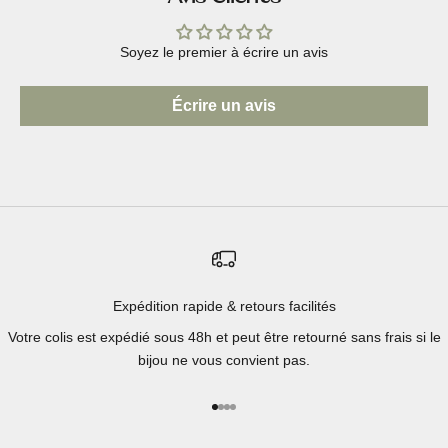
Soyez le premier à écrire un avis
Écrire un avis
Expédition rapide & retours facilités
Votre colis est expédié sous 48h et peut être retourné sans frais si le
bijou ne vous convient pas.
Aller à l'élément 1
Aller à l'élément 2
Aller à l'élément 3
Aller à l'élément 4