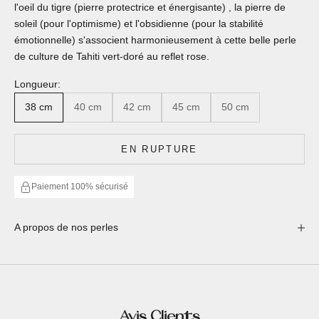
l'oeil du tigre (pierre protectrice et énergisante) , la pierre de
soleil (pour l'optimisme) et l'obsidienne (pour la stabilité
émotionnelle) s'associent harmonieusement à cette belle perle
de culture de Tahiti vert-doré au reflet rose.
Longueur:
38 cm
40 cm
42 cm
45 cm
50 cm
EN RUPTURE
Paiement 100% sécurisé
A propos de nos perles
Avis Clients