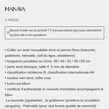
MANAVA
Prix de vente
€149,00
Besoin d’aide sur ce produit ? C’est avec plaisir que nous répondrons
au plus vite à vos questions.
• Collier en acier inoxydable doré et pierres fines (tsavorite,
goldstone, hématite, oeil du tigre, obsidienne)
• longueurs possibles au choix: 38 / 40 / 42 / 45 / 50 cm
• perle semi baroque, taille 9. 5 mm de diamètre
• classification tahitienne B, classification internationale AA
• couleur vert doré, reflet rose
• lustre excellent
• certificat d'authenticité et conseils d'entretien accompagnent le
bijou.
La tsavorite (apaisante) , la goldstone (améliore la circulation
sanguine) , l'hématite (pour une bonne qualité de sommeil) ,