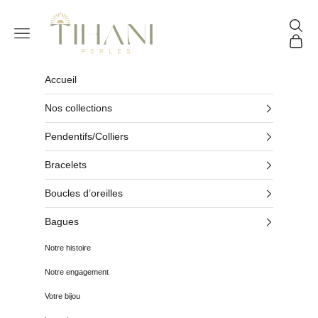
Passer au contenu
Tihani Perles
Reche
Menu
Panier
Accueil
Nos collections
Pendentifs/Colliers
Bracelets
Boucles d’oreilles
Bagues
Notre histoire
Notre engagement
Votre bijou