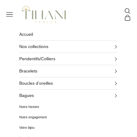
Passer au contenu
Tihani Perles
Reche
Menu
Panier
Accueil
Nos collections
Pendentifs/Colliers
Bracelets
Boucles d’oreilles
Bagues
Notre histoire
Notre engagement
Votre bijou