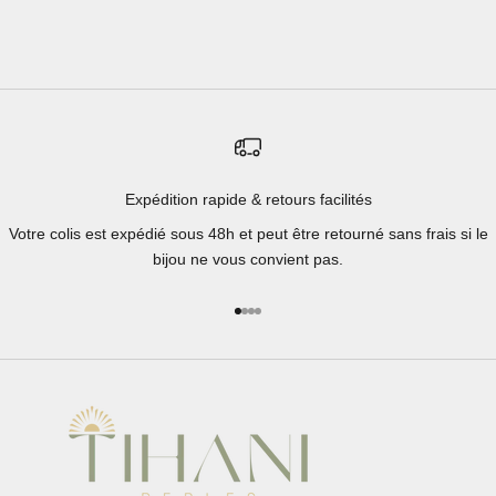
Expédition rapide & retours facilités
Votre colis est expédié sous 48h et peut être retourné sans frais si le
bijou ne vous convient pas.
Aller à l'élément 1
Aller à l'élément 2
Aller à l'élément 3
Aller à l'élément 4