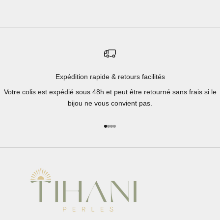
Expédition rapide & retours facilités
Votre colis est expédié sous 48h et peut être retourné sans frais si le
bijou ne vous convient pas.
Aller à l'élément 1
Aller à l'élément 2
Aller à l'élément 3
Aller à l'élément 4