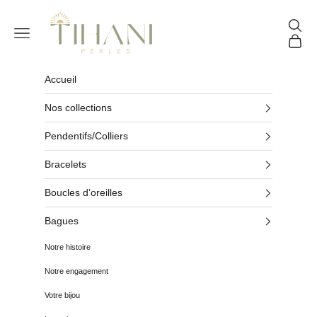
Passer au contenu
Tihani Perles
Reche
Menu
Panier
Accueil
Nos collections
Pendentifs/Colliers
Bracelets
Boucles d’oreilles
Bagues
Notre histoire
Notre engagement
Votre bijou