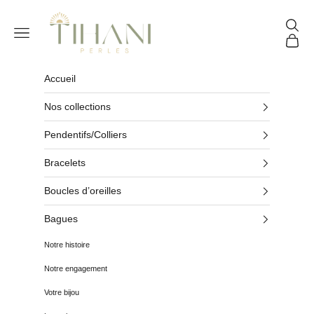
Passer au contenu
Tihani Perles
Reche
Menu
Panier
Accueil
Nos collections
Pendentifs/Colliers
Bracelets
Boucles d’oreilles
Bagues
Notre histoire
Notre engagement
Votre bijou