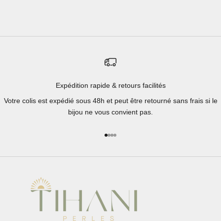
Expédition rapide & retours facilités
Votre colis est expédié sous 48h et peut être retourné sans frais si le
bijou ne vous convient pas.
Aller à l'élément 1
Aller à l'élément 2
Aller à l'élément 3
Aller à l'élément 4