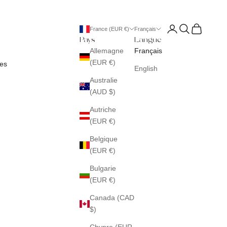
Connexion
Recherche
Panier
France (EUR €)
Français
Pays
Langue
Allemagne
Français
(EUR €)
es
English
Australie
(AUD $)
Autriche
(EUR €)
Belgique
(EUR €)
Bulgarie
(EUR €)
Canada (CAD
$)