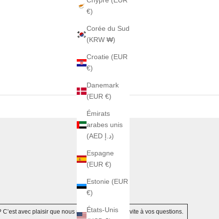
Chypre (EUR
€)
Corée du Sud
(KRW ₩)
Croatie (EUR
€)
Danemark
(EUR €)
Émirats
arabes unis
(AED د.إ)
Espagne
(EUR €)
Estonie (EUR
€)
États-Unis
? C’est avec plaisir que nous répondrons au plus vite à vos questions.