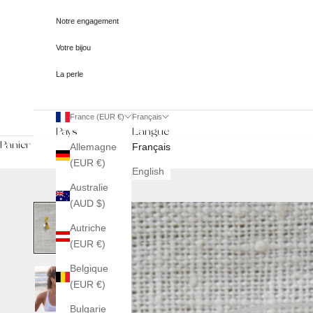
Notre engagement
Votre bijou
La perle
France (EUR €)
Français
Pays
Langue
Panier
Allemagne
Français
(EUR €)
English
Australie
(AUD $)
Autriche
(EUR €)
Belgique
(EUR €)
Bulgarie