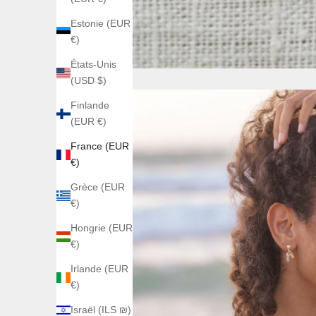
Estonie (EUR
€)
États-Unis
(USD $)
Finlande
(EUR €)
France (EUR
€)
Grèce (EUR
€)
Hongrie (EUR
€)
Irlande (EUR
€)
Israël (ILS ₪)