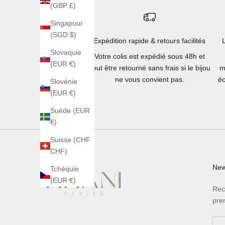
(GBP £)
Singapour
(SGD $)
Expédition rapide & retours facilités
Slovaquie
Votre colis est expédié sous 48h et
(EUR €)
peut être retourné sans frais si le bijou
m
ne vous convient pas.
éc
Slovénie
(EUR €)
Suède (EUR
€)
Suisse (CHF
CHF)
New
Tchéquie
(EUR €)
Rec
pre