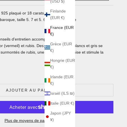
(USD $)
Finlande
t 925 plaqué or 18 carats et rubis
(EUR €)
 baroque, taille 5. 7 et 5. 6 mm de diamètre
France (EUR
€)
 conseils d'entretien accompagnent le bijou
Grèce (EUR
r (vermeil) et rubis. Des keshis de Tahiti blancs et gris se
€)
surmontés de rubis, une pierre qui dynamise et stimule la
Hongrie (EUR
€)
antité
Irlande (EUR
€)
AJOUTER AU PANIER
Israël (ILS ₪)
Italie (EUR €)
Japon (JPY
¥)
Plus de moyens de paiement