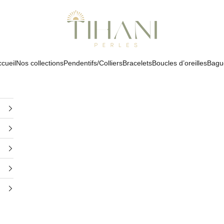
Tihani Perles
cueil
Nos collections
Pendentifs/Colliers
Bracelets
Boucles d’oreilles
Bagu