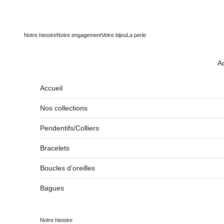
Passer au contenu
Notre histoire
Notre engagement
Votre bijou
La perle
Ac
Accueil
Nos collections
Pendentifs/Colliers
Bracelets
Boucles d’oreilles
Bagues
Notre histoire