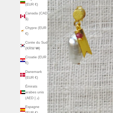
(EUR €)
Canada (CAD
$)
Chypre (EUR
€)
Corée du Sud
(KRW ₩)
Croatie (EUR
€)
Danemark
(EUR €)
Émirats
arabes unis
(AED د.إ)
Espagne
(EUR €)