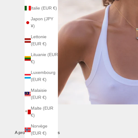
Italie (EUR €)
Japon (JPY
¥)
Lettonie
(EUR €)
Lituanie (EUR
€)
Luxembourg
(EUR €)
Malaisie
(EUR €)
Malte (EUR
€)
Norvège
A propos de nos perles
(EUR €)