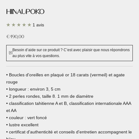
HINAUPOKO
1 avis
Prix de vente
€190,00
Besoin d’aide sur ce produit ? C’est avec plaisir que nous répondrons
au plus vite à vos questions.
• Boucles d'oreilles en plaqué or 18 carats (vermeil) et agate
rouge
• longueur : environ 3, 5 cm
• 2 perles rondes, taille 8. 1 mm de diamètre
• classification tahitienne A et B, classification internationale AAA
et AA
• couleur : vert foncé
• lustre excellent
• certificat d'authenticité et conseils d'entretien accompagnent le
bijou