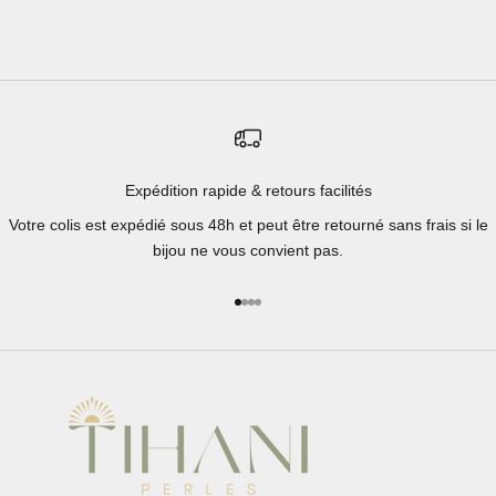
Expédition rapide & retours facilités
Votre colis est expédié sous 48h et peut être retourné sans frais si le
bijou ne vous convient pas.
Aller à l'élément 1
Aller à l'élément 2
Aller à l'élément 3
Aller à l'élément 4