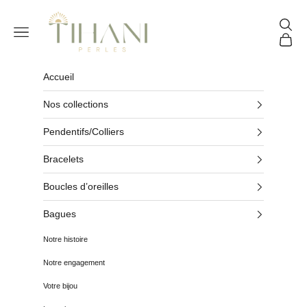
Passer au contenu
Tihani Perles
Reche
Menu
Panier
Accueil
Nos collections
Pendentifs/Colliers
Bracelets
Boucles d’oreilles
Bagues
Notre histoire
Notre engagement
Votre bijou