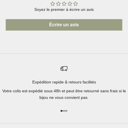
Soyez le premier à écrire un avis
Écrire un avis
Expédition rapide & retours facilités
Votre colis est expédié sous 48h et peut être retourné sans frais si le
bijou ne vous convient pas.
Aller à l'élément 1
Aller à l'élément 2
Aller à l'élément 3
Aller à l'élément 4