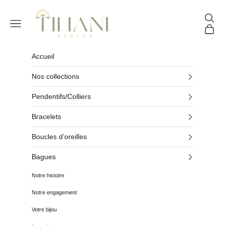
Passer au contenu
Tihani Perles
Reche
Menu
Panier
Accueil
Nos collections
Pendentifs/Colliers
Bracelets
Boucles d’oreilles
Bagues
Notre histoire
Notre engagement
Votre bijou