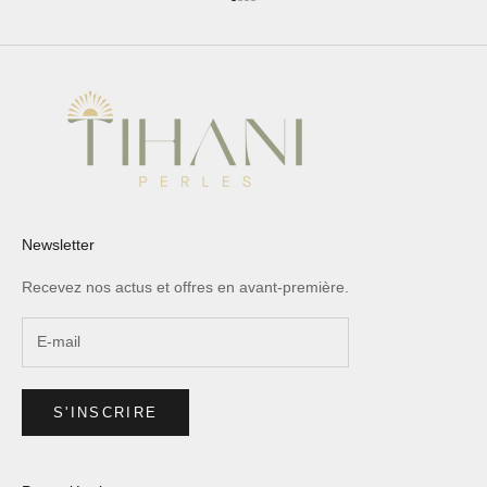
Aller à l'élément 1
Aller à l'élément 2
Aller à l'élément 3
Aller à l'élément 4
Newsletter
Recevez nos actus et offres en avant-première.
S'INSCRIRE