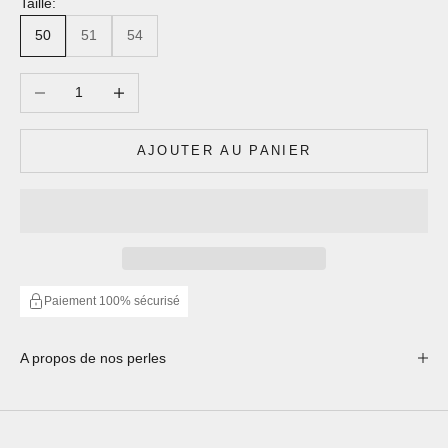
Taille:
50
51
54
Diminuer la quantité
Augmenter la quantité
AJOUTER AU PANIER
Paiement 100% sécurisé
A propos de nos perles