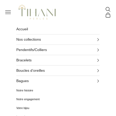
Passer au contenu
Tihani Perles
Reche
Menu
Panier
Accueil
Nos collections
Pendentifs/Colliers
Bracelets
Boucles d’oreilles
Bagues
Notre histoire
Notre engagement
Votre bijou