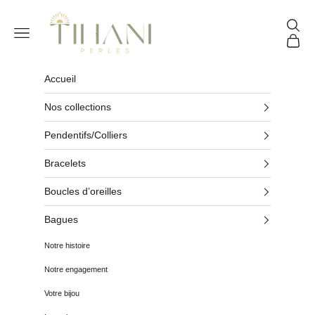
Passer au contenu
Tihani Perles
Reche
Menu
Panier
Accueil
Nos collections
Pendentifs/Colliers
Bracelets
Boucles d’oreilles
Bagues
Notre histoire
Notre engagement
Votre bijou