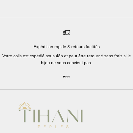
Expédition rapide & retours facilités
Votre colis est expédié sous 48h et peut être retourné sans frais si le
bijou ne vous convient pas.
Aller à l'élément 1
Aller à l'élément 2
Aller à l'élément 3
Aller à l'élément 4