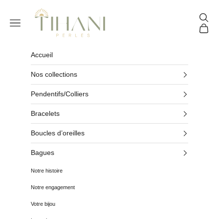
Passer au contenu
Tihani Perles
Reche
Menu
Panier
Accueil
Nos collections
Pendentifs/Colliers
Bracelets
Boucles d’oreilles
Bagues
Notre histoire
Notre engagement
Votre bijou